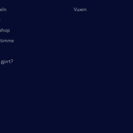
eln
Vuxen
s
kshop
n timme
 gjort?