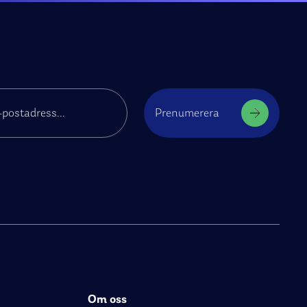
Prenumerera
Om oss