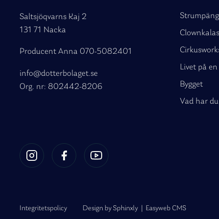
Strumpäng
Saltsjöqvarns Kaj 2
131 71 Nacka
Clownkala
Cirkuswor
Producent Anna
070-5082401
Livet på e
info@dotterbolaget.se
Bygget
Org. nr: 802442-8206
Vad har du
Integritetspolicy
Design by
Sphinxly
|
Easyweb CMS