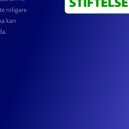
e roligare.
na kan
da.