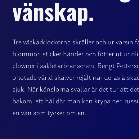
vänskap.
Tre väckarklockorna skräller och ur varsin
blommor, sticker händer och fötter ut ur oli
clowner i sakletarbranschen, Bengt Petter
ohotade värld skälver rejält när deras älskad
sjuk. När känslorna svallar är det tur att 
bakom, ett hål där man kan krypa ner, russi
en vän som tycker om en.