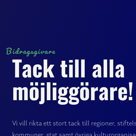
Bidragsgivare
Tack till alla
möjliggörare!
Vi vill rikta ett stort tack till regioner, stiftel
kommuner, stat samt övriga kulturorganisat