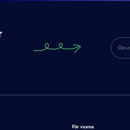
r
För vuxna