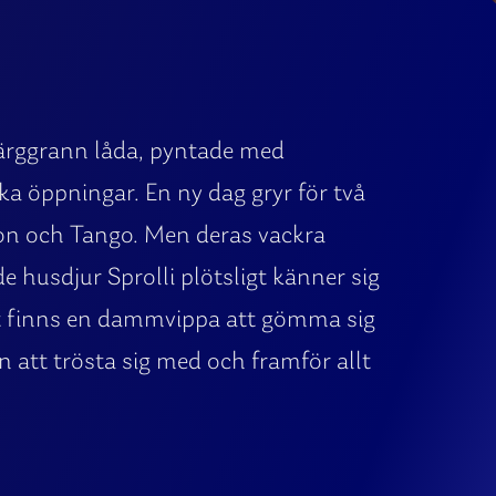
 färggrann låda, pyntade med
ka öppningar. En ny dag gryr för två
son och Tango. Men deras vackra
e husdjur Sprolli plötsligt känner sig
det finns en dammvippa att gömma sig
n att trösta sig med och framför allt