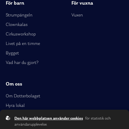
För barn
För vuxna
Strumpängeln
Vuxen
Clownkalas
Cirkusworkshop
Livet på en timme
Bygget
Vad har du gjort?
Om oss
Om Dotterbolaget
Hyra lokal
Den här webbplatsen använder cookies
för statistik och
användarupplevelse.